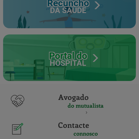
Recuncho
DA SAÚDE
Portal do
HOSPITAL
Avogado
do mutualista
Contacte
connosco