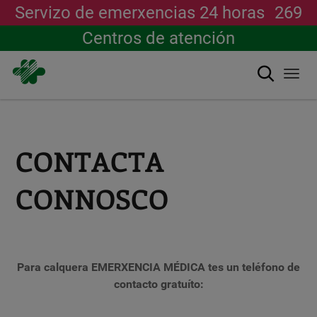
Servizo de emerxencias 24 horas
269
Centros de atención
Buscar
Togg
navi
Ir
o
contido
principal
CONTACTA
CONNOSCO
Para calquera EMERXENCIA MÉDICA tes un teléfono de
contacto gratuíto: