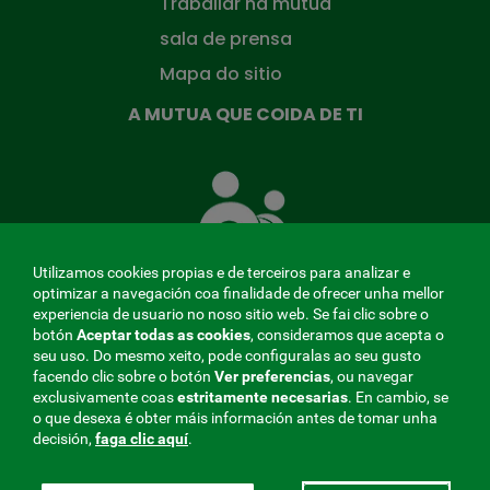
Traballar na mutua
sala de prensa
Mapa do sitio
A MUTUA QUE COIDA DE TI
A
Mutua
que
te
coida
Utilizamos cookies propias e de terceiros para analizar e
optimizar a navegación coa finalidade de ofrecer unha mellor
experiencia de usuario no noso sitio web. Se fai clic sobre o
botón
Aceptar todas as cookies
, consideramos que acepta o
seu uso. Do mesmo xeito, pode configuralas ao seu gusto
MENÚ
facendo clic sobre o botón
Ver preferencias
, ou navegar
exclusivamente coas
estritamente
necesarias
. En cambio, se
REDES
o que desexa é obter máis información antes de tomar unha
decisión,
faga clic aquí
.
SOCIALES
Perfil do contratante
|
Cookies
|
Aviso legal
|
Privacidade