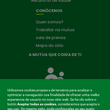
Recuncho de saúde
CONÓCENOS
Quen somos?
Traballar na mutua
sala de prensa
Mapa do sitio
A MUTUA QUE COIDA DE TI
A
Mutua
que
te
coida
Utilizamos cookies propias e de terceiros para analizar e
optimizar a navegación coa finalidade de ofrecer unha mellor
experiencia de usuario no noso sitio web. Se fai clic sobre o
botón
Aceptar todas as cookies
, consideramos que acepta o
seu uso. Do mesmo xeito, pode configuralas ao seu gusto