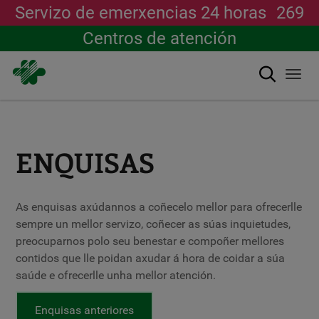
Servizo de emerxencias 24 horas
269
Centros de atención
Buscar
Togg
navi
Ir
o
contido
principal
ENQUISAS
As enquisas axúdannos a coñecelo mellor para ofrecerlle
sempre un mellor servizo, coñecer as súas inquietudes,
preocuparnos polo seu benestar e compoñer mellores
contidos que lle poidan axudar á hora de coidar a súa
saúde e ofrecerlle unha mellor atención.
Enquisas anteriores