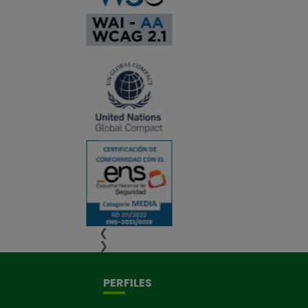
❮
❯
PERFILES