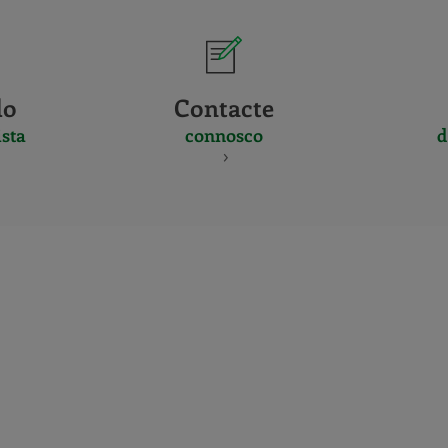
do
Contacte
sta
connosco
d
CERTIFICADO
Y
ACREDITACIO