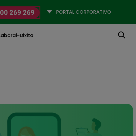
Selecciona
00 269 269
un
perfil
Buscar
aboral-Dixital