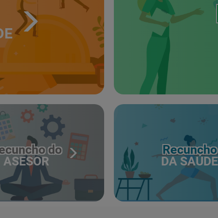
DE
ecuncho do
Recuncho
ASESOR
DA SAÚDE