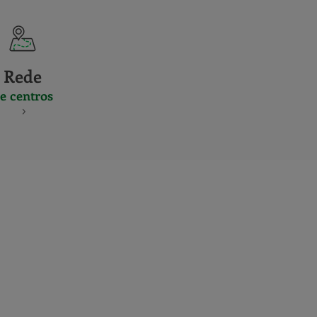
Rede
e centros
S
NES