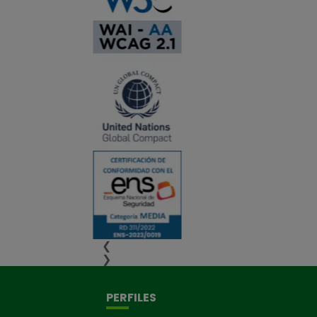
❮
❯
PERFILES