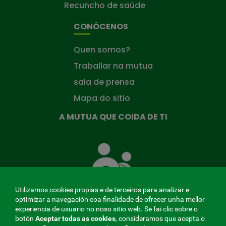
Recuncho de saúde
CONÓCENOS
Quen somos?
Traballar na mutua
sala de prensa
Mapa do sitio
A MUTUA QUE COIDA DE TI
A
Mutua
que
te
coida
Utilizamos cookies propias e de terceiros para analizar e
optimizar a navegación coa finalidade de ofrecer unha mellor
experiencia de usuario no noso sitio web. Se fai clic sobre o
botón
Aceptar todas as cookies
, consideramos que acepta o