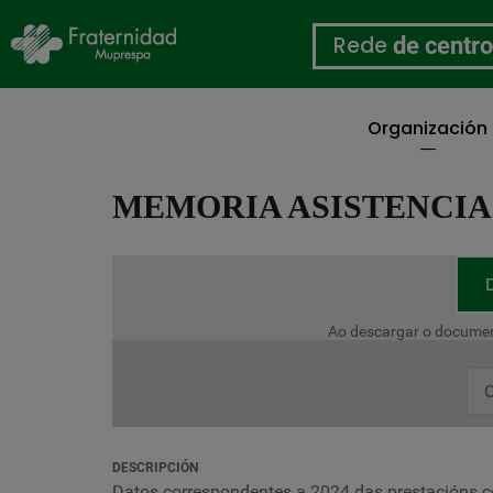
Rede
de centr
Organización
Ir
o
MEMORIA ASISTENCIA 
contido
principal
Ao descargar o documen
C
DESCRIPCIÓN
Datos correspondentes a 2024 das prestacións c