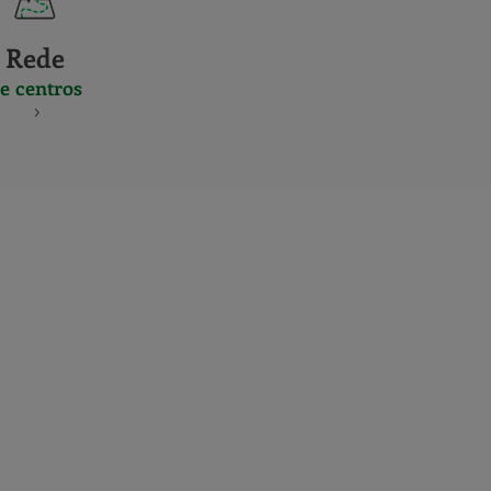
Rede
e centros
S
NES