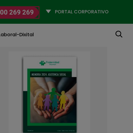
Selecciona
00 269 269
un
perfil
Buscar
aboral-Dixital