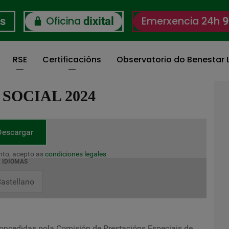
Oficina
Emerxencia 24h
os
dixital
9
RSE
Certificacións
Observatorio do Benestar L
SOCIAL 2024
Descargar
to, acepto as
condiciones legales
IDIOMAS
astellano
oncedidas pola Comisión de Prestacións Especiais de