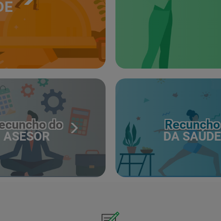
DE
ecuncho do
Recuncho
ASESOR
DA SAÚDE