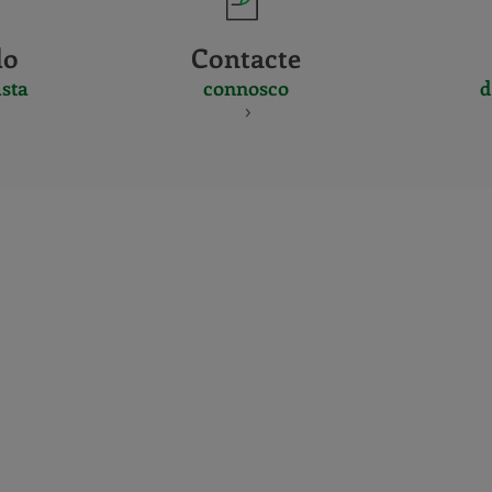
do
Contacte
sta
connosco
d
CERTIFICADO
Y
ACREDITACIO