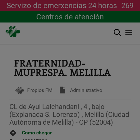
Servizo de emerxencias 24 horas
269
Centros de atención
Buscar
Togg
navi
Ir
o
contido
FRATERNIDAD-
principal
MUPRESPA. MELILLA
Propios FM
Administrativo
CL de Ayul Lalchandani , 4 , bajo
(Explanada S. Lorenzo) , Melilla (Ciudad
Autónoma de Melilla) - CP (52004)
Como chegar