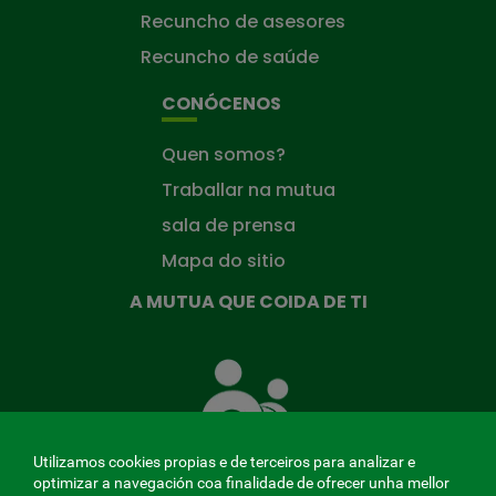
Recuncho de asesores
Recuncho de saúde
CONÓCENOS
Quen somos?
Traballar na mutua
sala de prensa
Mapa do sitio
A MUTUA QUE COIDA DE TI
A
Mutua
que
te
coida
Utilizamos cookies propias e de terceiros para analizar e
optimizar a navegación coa finalidade de ofrecer unha mellor