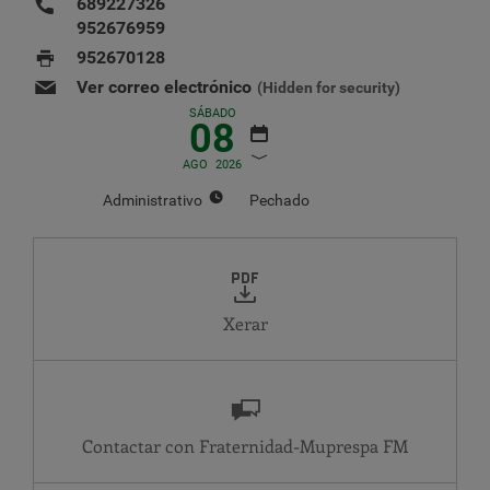
689227326
952676959
952670128
Ver correo electrónico
(Hidden for security)
SÁBADO
08
AGO
2026
Administrativo
Pechado
AGOSTO
2026
LU
MA
MÉ
XO
VE
SÁ
DO
1
2
Xerar
3
4
5
6
7
8
9
10
11
12
13
14
15
16
17
18
19
20
21
22
23
24
25
26
27
28
29
30
Contactar con Fraternidad-Muprespa
31