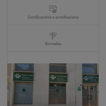
Administrativo
ME
08:00-15:00
XO
08:00-15:00
Certificacións e acreditacións
VE
08:00-15:00
SA
Pechado
DO
Pechado
LU
08:00-15:00
MA
08:00-15:00
Xornadas