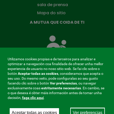
sala de prensa
Mapa do sitio
A MUTUA QUE COIDA DE TI
A
Mutua
que
te
coida
Utilizamos cookies propias e de terceiros para analizar e
optimizar a navegación coa finalidade de ofrecer unha mellor
experiencia de usuario no noso sitio web. Se fai clic sobre o
botón
Aceptar todas as cookies
, consideramos que acepta o
seu uso. Do mesmo xeito, pode configuralas ao seu gusto
MENÚ
facendo clic sobre o botón
Ver preferencias
, ou navegar
exclusivamente coas
estritamente
necesarias
. En cambio, se
REDES
o que desexa é obter máis información antes de tomar unha
decisión,
faga clic aquí
.
SOCIALES
Perfil do contratante
|
Cookies
|
Aviso legal
|
Privacidade
V20
Aceptar todas as cookies
Ver preferencias