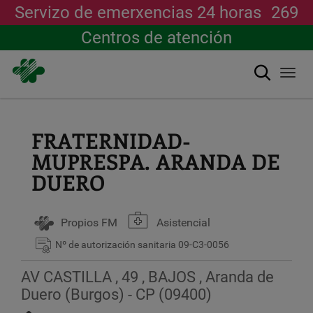
Servizo de emerxencias 24 horas
269
Centros de atención
Buscar
Togg
navi
Ir
o
contido
FRATERNIDAD-
principal
MUPRESPA. ARANDA DE
DUERO
Propios FM
Asistencial
Nº de autorización sanitaria
09-C3-0056
AV CASTILLA , 49 , BAJOS , Aranda de
Duero (Burgos) - CP (09400)