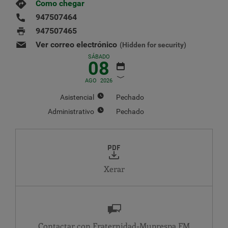
Como chegar
947507464
947507465
Ver correo electrónico
(Hidden for security)
SÁBADO
08
AGO
2026
Asistencial
Pechado
Administrativo
Pechado
AGOSTO
2026
LU
MA
MÉ
XO
VE
SÁ
DO
1
2
Xerar
3
4
5
6
7
8
9
10
11
12
13
14
15
16
17
18
19
20
21
22
23
24
25
26
27
28
29
30
Contactar con Fraternidad-Muprespa