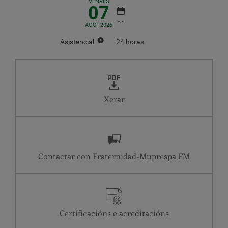
VENRES
07
AGO
2026
Asistencial
24 horas
AGOSTO
2026
LU
MA
MÉ
XO
VE
SÁ
DO
1
2
Xerar
3
4
5
6
7
8
9
10
11
12
13
14
15
16
17
18
19
20
21
22
23
24
25
26
27
28
29
30
Contactar con Fraternidad-Muprespa
31
Asistencial
MA
24 horas
ME
24 horas
Certificacións e acreditacións
XO
24 horas
VE
24 horas