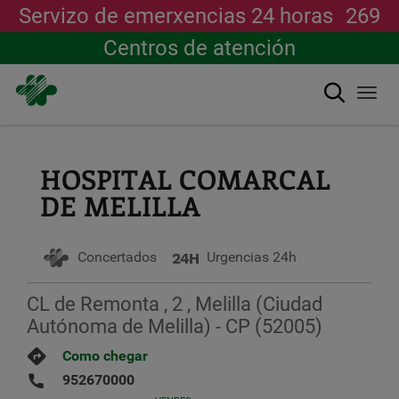
Servizo de emerxencias 24 horas
269
Centros de atención
Buscar
Togg
navi
Ir
o
contido
HOSPITAL COMARCAL
principal
DE MELILLA
Concertados
Urgencias 24h
CL de Remonta , 2 , Melilla (Ciudad
Autónoma de Melilla) - CP (52005)
Como chegar
952670000