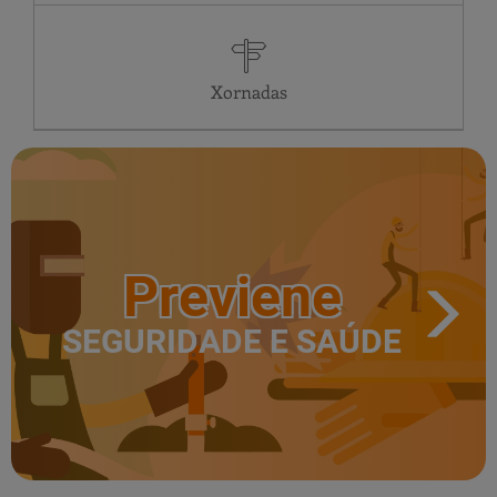
SA
24 horas
DO
24 horas
LU
24 horas
Xornadas
Previene
SEGURIDADE E SAÚDE