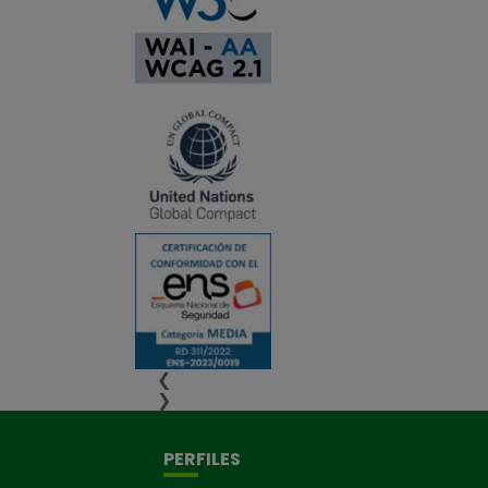
❮
❯
PERFILES