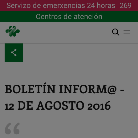
Servizo de emerxencias 24 horas
269
Centros de atención
Buscar
Togg
navi
Ir
o
contido
principal
BOLETÍN INFORM@ -
12 DE AGOSTO 2016