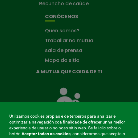
Recuncho de saúde
CONÓCENOS
Quen somos?
Traballar na mutua
sala de prensa
Mapa do sitio
A MUTUA QUE COIDA DE TI
A
Mutua
que
te
coida
Utilizamos cookies propias e de terceiros para analizar e
optimizar a navegación coa finalidade de ofrecer unha mellor
experiencia de usuario no noso sitio web. Se fai clic sobre o
botón
Aceptar todas as cookies
, consideramos que acepta o