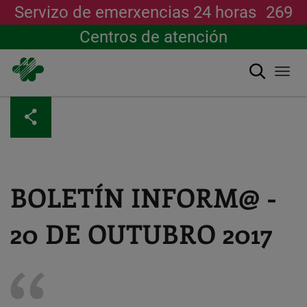
Servizo de emerxencias 24 horas
269
Centros de atención
Buscar
Togg
navi
Ir
o
contido
principal
BOLETÍN INFORM@ -
20 DE OUTUBRO 2017