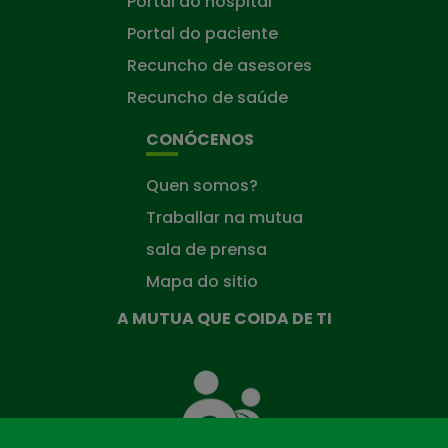
Portal do hospital
Portal do paciente
Recuncho de asesores
Recuncho de saúde
CONÓCENOS
Quen somos?
Traballar na mutua
sala de prensa
Mapa do sitio
A MUTUA QUE COIDA DE TI
A
Mutua
que
te