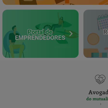
Portal de
R
EMPRENDEDORES
Avoga
do mutuali