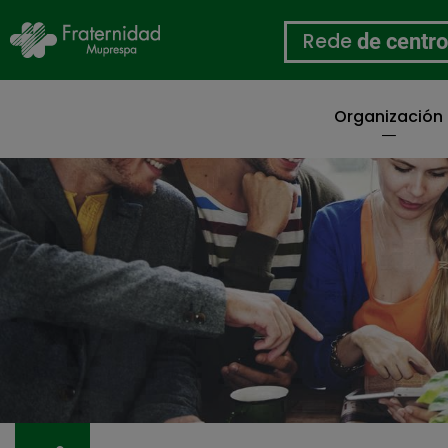
Rede
de centr
Organización
Ir
o
contido
principal