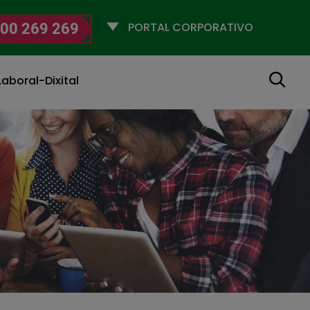
Selecciona
00 269 269
un
perfil
Buscar
aboral-Dixital