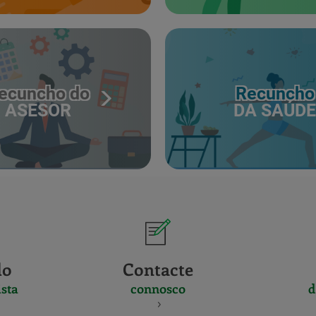
ecuncho do
Recuncho
ASESOR
DA SAÚDE
do
Contacte
sta
connosco
d