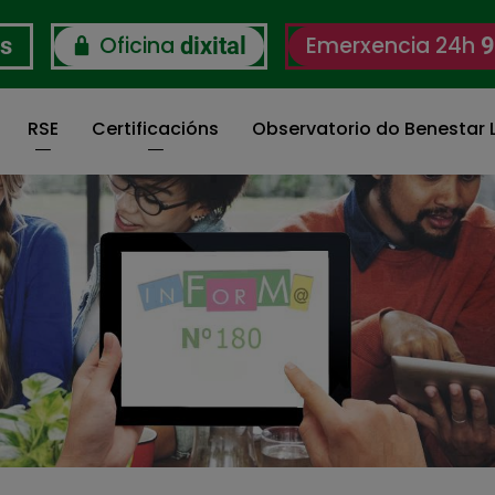
Oficina
Emerxencia 24h
os
dixital
9
RSE
Certificacións
Observatorio do Benestar L