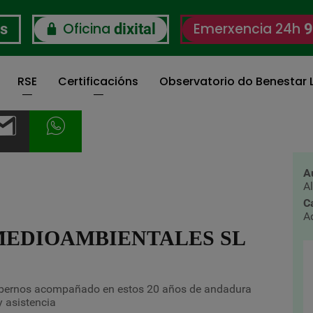
Oficina
Emerxencia 24h
os
dixital
9
RSE
Certificacións
Observatorio do Benestar L
A
A
C
A
MEDIOAMBIENTALES SL
abernos acompañado en estos 20 años de andadura
 asistencia