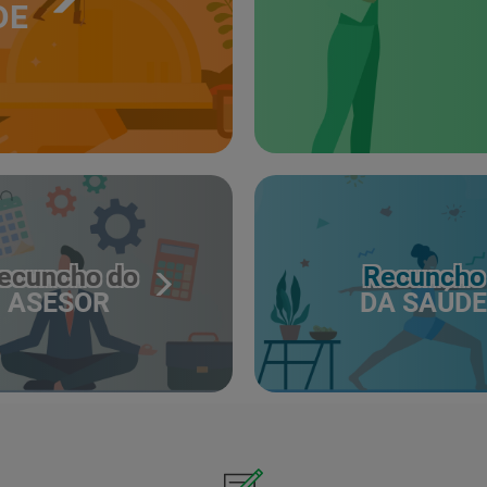
DE
ecuncho do
Recuncho
ASESOR
DA SAÚDE