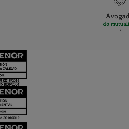
Avoga
do mutuali