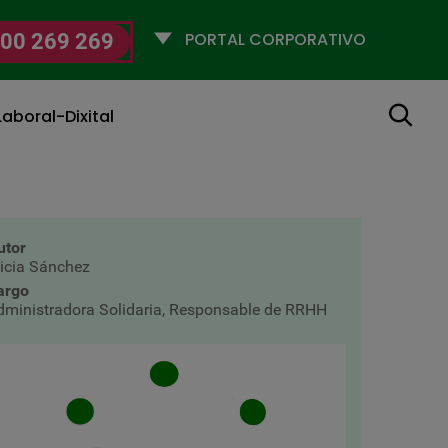
Selecciona
00 269 269
un
perfil
Buscar
aboral-Dixital
utor
licia Sánchez
argo
dministradora Solidaria, Responsable de RRHH