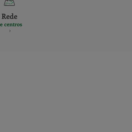
Rede
e centros
S
NES