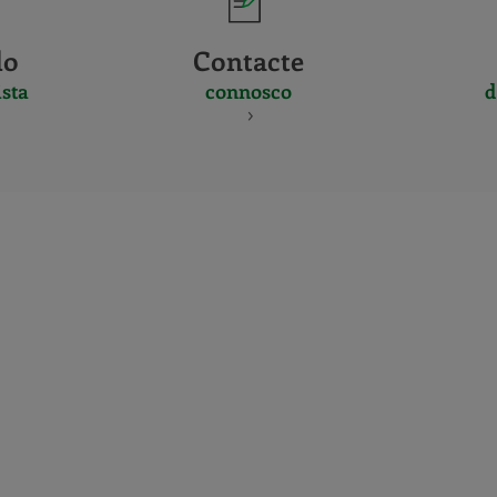
do
Contacte
sta
connosco
d
CERTIFICADO
Y
ACREDITACIO