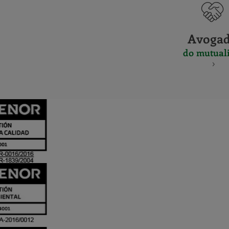
Avoga
do mutuali