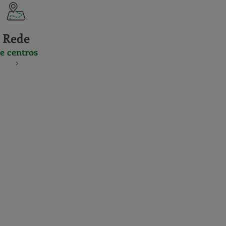
Rede
e centros
S
NES