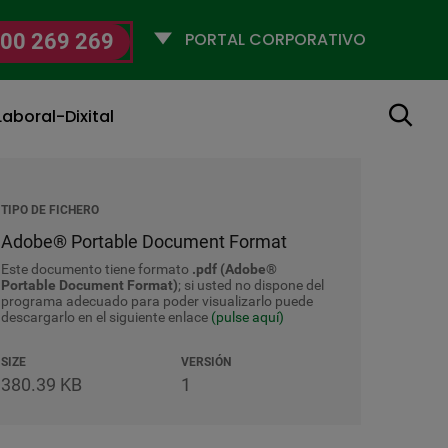
Selecciona
00 269 269
un
perfil
Buscar
aboral-Dixital
TIPO DE FICHERO
Adobe® Portable Document Format
Este documento tiene formato
.pdf (Adobe®
Portable Document Format)
; si usted no dispone del
programa adecuado para poder visualizarlo puede
descargarlo en el siguiente enlace
(pulse aquí)
SIZE
VERSIÓN
380.39 KB
1