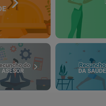
DE
ecuncho do
Recuncho
ASESOR
DA SAÚDE