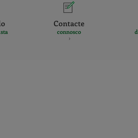
do
Contacte
sta
connosco
d
CERTIFICADO
Y
ACREDITACIO