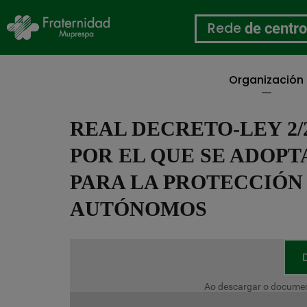
Rede
de centr
Organización
Ir
o
REAL DECRETO-LEY 2/2
contido
principal
POR EL QUE SE ADOP
PARA LA PROTECCIÓN
AUTÓNOMOS
Ao descargar o documen