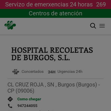
Servizo de emerxencias 24 horas
269
Centros de atención
Buscar
Togg
navi
Ir
o
contido
HOSPITAL RECOLETAS
principal
DE BURGOS, S.L.
Concertados
Urgencias 24h
CL CRUZ ROJA , SN , Burgos (Burgos) -
CP (09006)
Como chegar
947244055