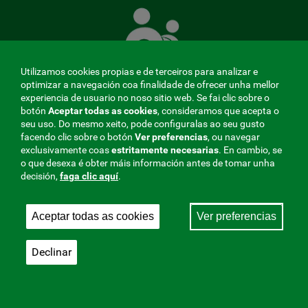
Mutua
que
te
coida
Utilizamos cookies propias e de terceiros para analizar e
optimizar a navegación coa finalidade de ofrecer unha mellor
experiencia de usuario no noso sitio web. Se fai clic sobre o
botón
Aceptar todas as cookies
, consideramos que acepta o
seu uso. Do mesmo xeito, pode configuralas ao seu gusto
MENÚ
facendo clic sobre o botón
Ver preferencias
, ou navegar
exclusivamente coas
estritamente
necesarias
. En cambio, se
REDES
o que desexa é obter máis información antes de tomar unha
decisión,
faga clic aquí
.
SOCIALES
Perfil do contratante
|
Cookies
|
Aviso legal
|
Privacidade
V20
Aceptar todas as cookies
Ver preferencias
Mutua Colaboradora coa Seguridade Social, 275.
Fraternidad-Muprespa 2026
Declinar
Gardar
Galego