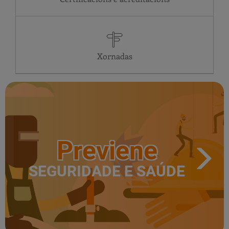
VE
24 horas
SA
24 horas
DO
24 horas
LU
24 horas
Xornadas
Previene
SEGURIDADE E SAÚDE