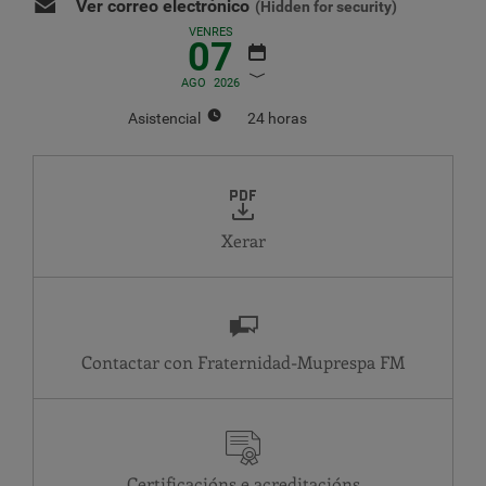
Ver correo electrónico
(Hidden for security)
VENRES
07
AGO
2026
Asistencial
24 horas
AGOSTO
2026
LU
MA
MÉ
XO
VE
SÁ
DO
1
2
Xerar
3
4
5
6
7
8
9
10
11
12
13
14
15
16
17
18
19
20
21
22
23
24
25
26
27
28
29
30
Contactar con Fraternidad-Muprespa
31
Asistencial
MA
24 horas
ME
24 horas
Certificacións e acreditacións
XO
24 horas