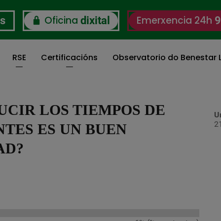
Oficina
Emerxencia 24h
os
dixital
9
RSE
Certificacións
Observatorio do Benestar L
UCIR LOS TIEMPOS DE
Un
2
NTES ES UN BUEN
AD?