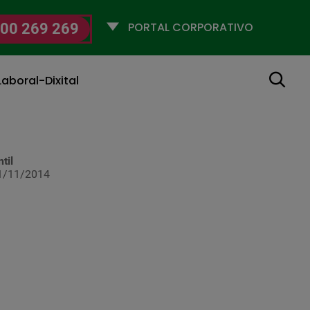
Selecciona
00 269 269
un
perfil
Buscar
aboral-Dixital
til
1/11/2014