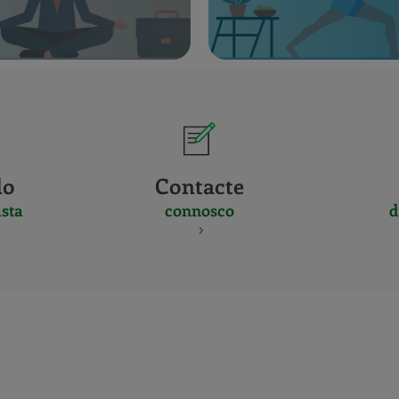
do
Contacte
sta
connosco
d
CERTIFICADO
Y
ACREDITACIO