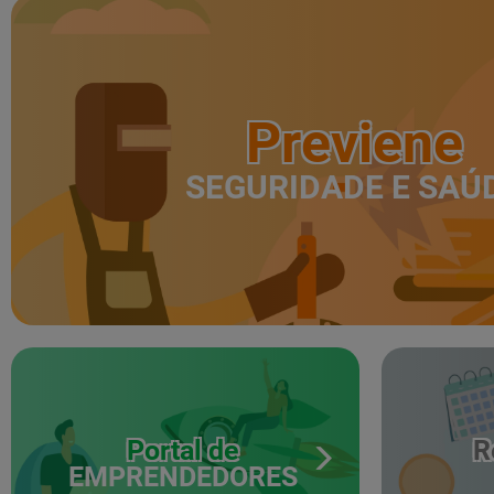
Previene
SEGURIDADE E SAÚ
Portal de
R
EMPRENDEDORES