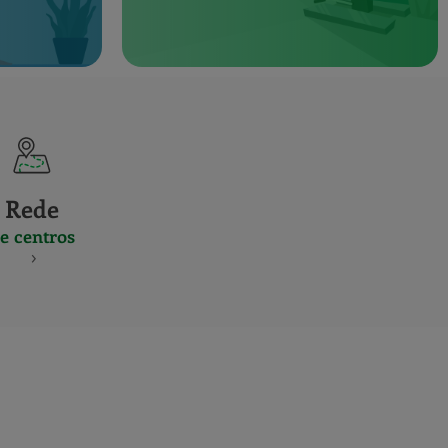
Rede
e centros
S
NES