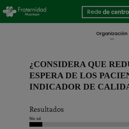
Rede
de centr
Organización
Ir
o
contido
principal
¿CONSIDERA QUE RED
ESPERA DE LOS PACIE
INDICADOR DE CALID
Resultados
No sé