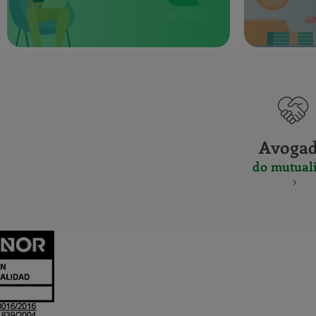
Avoga
do mutuali