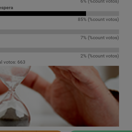
6% (%count votos)
espera
85% (%count votos)
7% (%count votos)
2% (%count votos)
al votos: 663