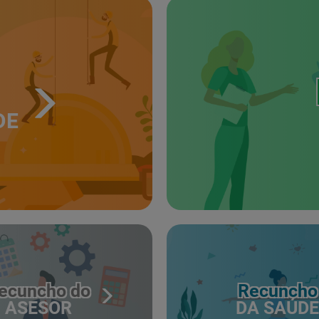
DE
ecuncho do
Recuncho
ASESOR
DA SAÚDE