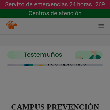
Servizo de emerxencias 24 horas
269
Buscar
Centros de atención
Togg
navi
Ir
o
contido
ACCESOS
principal
Testemuños
IMPORTANTES
DEL
PORTAL.
CAMPUS PREVENCIÓN