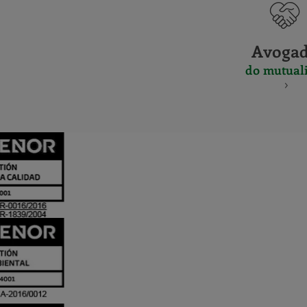
Avoga
do mutuali