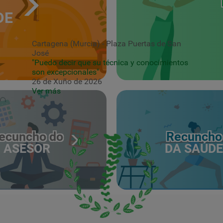
DE
Cartagena (Murcia) - Plaza Puertas de San
José
"Puedo decir que su técnica y conocimientos
son excepcionales"
26 de Xuño de 2026
Ver más
ecuncho do
Recuncho
ASESOR
DA SAÚDE