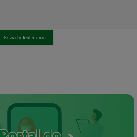
Envía tu testemuño
Portal do