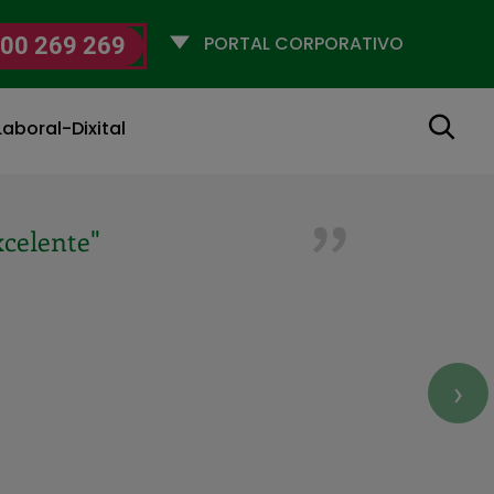
Selecciona
00 269 269
un
perfil
Buscar
aboral-Dixital
de vida"
›