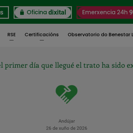
Oficina
Emerxencia 24h
os
dixital
9
RSE
Certificacións
Observatorio do Benestar L
s también por haber mejorado mi calidad 
Móstoles (Madrid) - De la Reguera
19 de xuño de 2026