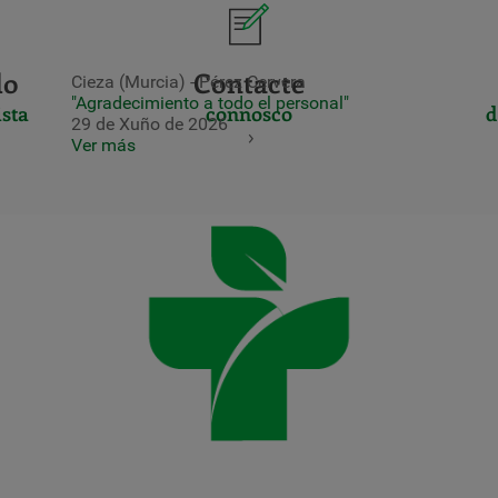
do
Contacte
Cieza (Murcia) - Pérez Cervera
"Agradecimiento a todo el personal"
sta
connosco
d
29 de Xuño de 2026
Ver más
CERTIFICADO
Y
ACREDITACIO