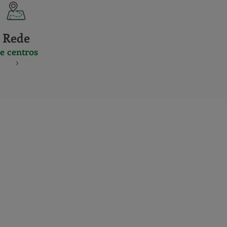
Rede
e centros
S
NES