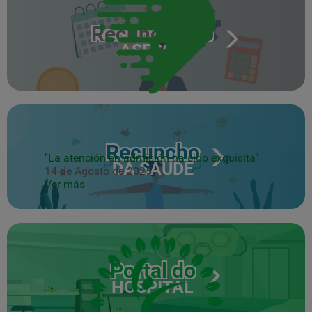
Recuncho do
ASESOR
Recuncho
"La atención en admisión ha sido exquisita"
DA SAÚDE
14 de Agosto de 2025
Ver más
Portal do
HOSPITAL