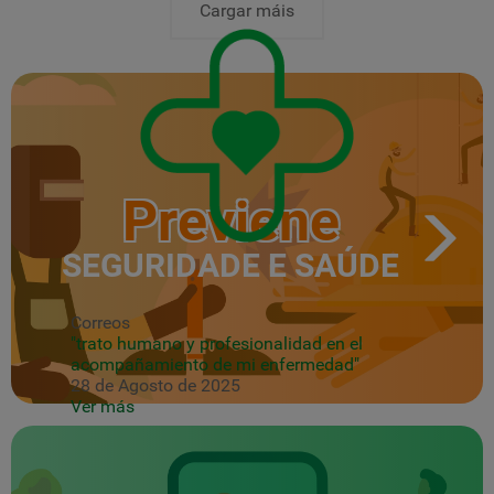
Cargar máis
Previene
SEGURIDADE E SAÚDE
Correos
"trato humano y profesionalidad en el
acompañamiento de mi enfermedad"
28 de Agosto de 2025
Ver más