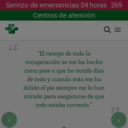
Servizo de emerxencias 24 horas
269
Centros de atención
Buscar
Togg
navi
Ir
o
"El tiempo de toda la
contido
principal
recuperación se me ha hecho
corto pese a que he tenido días
de todo y cuando más me ha
dolido el pie siempre me lo han
mirado para asegurarse de que
todo estaba correcto."
‹
›