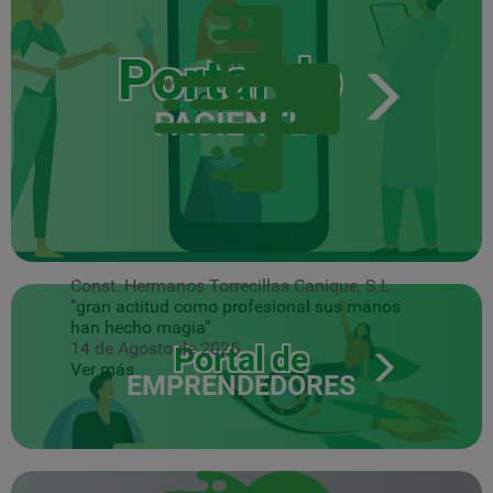
Portal do
PACIENTE
Const. Hermanos Torrecillas Canique, S.L.
"gran actitud como profesional sus manos
han hecho magia"
14 de Agosto de 2025
Portal de
Ver más
EMPRENDEDORES