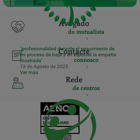
Avogado
do mutualista
"profesionalidad durante el seguimiento de
Contacte
mi proceso de baja y en especial la empatía
connosco
mostrada"
13 de Agosto de 2025
Ver más
Rede
de centros
CERTIFICADO
Y
ACREDITACIO