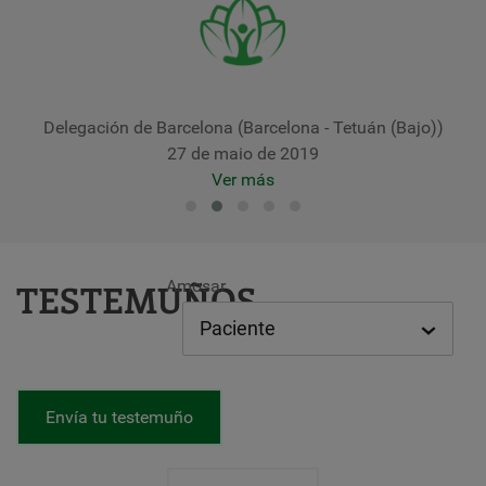
Delegación de Barcelona (Barcelona - Tetuán (Bajo))
27 de maio de 2019
Ver más
Amosar
TESTEMUÑOS
Envía tu testemuño