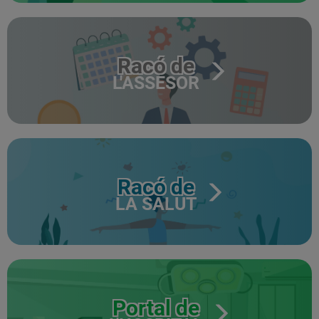
Racó de
L'ASSESOR
Racó de
LA SALUT
Portal de