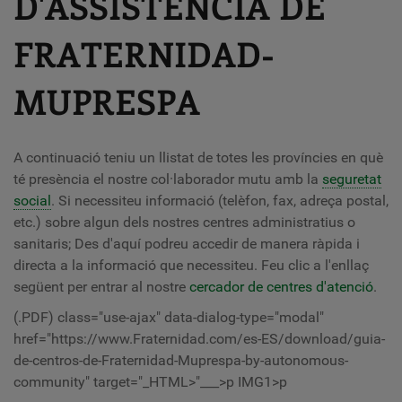
D'ASSISTÈNCIA DE
FRATERNIDAD-
MUPRESPA
A continuació teniu un llistat de totes les províncies en què
té presència el nostre col·laborador mutu amb la
seguretat
social
. Si necessiteu informació (telèfon, fax, adreça postal,
etc.) sobre algun dels nostres centres administratius o
sanitaris; Des d'aquí podreu accedir de manera ràpida i
directa a la informació que necessiteu. Feu clic a l'enllaç
següent per entrar al nostre
cercador de centres d'atenció
.
(.PDF) class="use-ajax" data-dialog-type="modal"
href="https://www.Fraternidad.com/es-ES/download/guia-
de-centros-de-Fraternidad-Muprespa-by-autonomous-
community" target="_HTML>"___>p IMG1>p