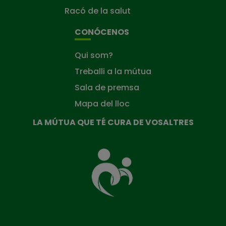
Racó de la salut
CONÓCENOS
Qui som?
Treballi a la mútua
Sala de premsa
Mapa del lloc
LA MÚTUA QUE TÉ CURA DE VOSALTRES
La
Mútua
que
té
cura
de
tu