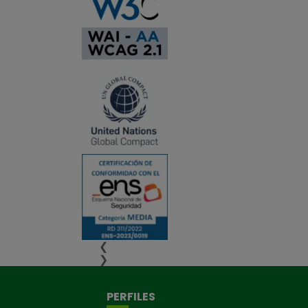
❮
❯
PERFILES