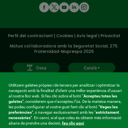
MENÚ
REDES
SOCIALES
Perfil del contractant
|
Cookies
|
Avís legal
|
Privacitat
V20
Mútua col·laboradora amb la Seguretat Social, 275.
Fraternidad-Muprespa 2026
Desa
Català
Utilitzem galetes pròpies i de tercers per analitzar i optimitzar la
navegació amb la finalitat d’oferir una millor experiència d’usuari
al nostre lloc web. Si feu clic sobre el botó “
Accepteu totes les
galetes
”, considerem que n’accepteu l’ús. De la mateixa manera,
les podeu configurar al vostre gust fent clic al botó “
Vegeu les
preferències
”, o navegar exclusivament amb les “
estrictament
necessàries
”. En canvi, si el que voleu és obtenir més informació
abans de prendre una decisió,
feu clic aquí
.