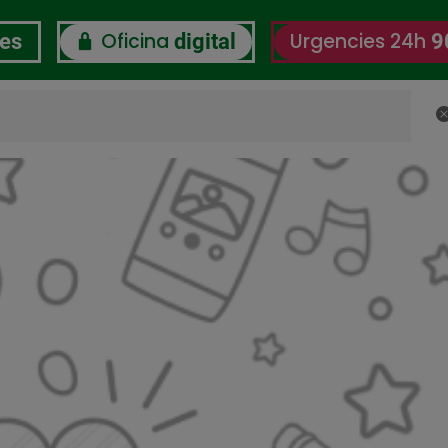
Oficina
Urgencies 24h
res
digital
9
C
RSC
Certificacions
Observatori del Benestar L