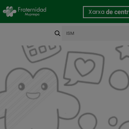
Xarxa
de cent
Cerca
Organització
Vés
al
contingut