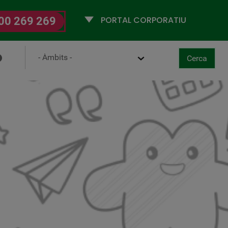
Selecciona
00 269 269
un
perfil
Ámbito
Cerca
ancel·la
aboral-Digital
Cerca