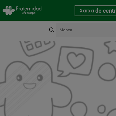
Xarxa
de cent
Cerca
Organització
Vés
al
contingut