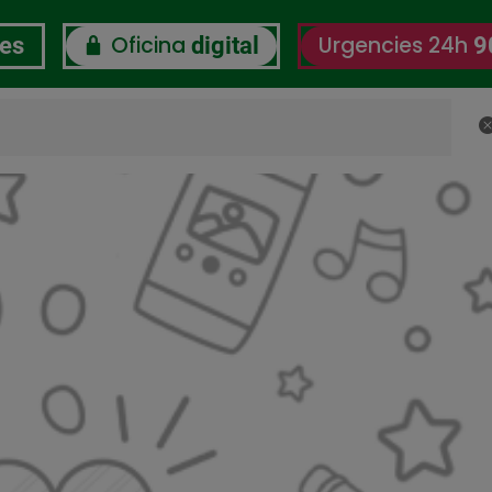
Oficina
Urgencies 24h
res
digital
9
C
RSC
Certificacions
Observatori del Benestar L