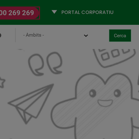
Selecciona
00 269 269
un
perfil
Ámbito
Cerca
ancel·la
aboral-Digital
Cerca