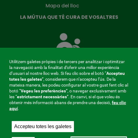
Mapa del lloc
LA MÚTUA QUE TÉ CURA DE VOSALTRES
La
Mútua
que
té
cura
Utilitzem galetes pròpies i de tercers per analitzar i optimitzar
de
la navegació amb la finalitat d’oferir una millor experiència
tu
d’usuari al nostre lloc web. Si feu clic sobre el botó “
Accepteu
totes les galetes
”, considerem que n’accepteu l’ús. De la
mateixa manera, les podeu configurar al vostre gust fent clic al
MENÚ
botó “
Vegeu les preferències
”, o navegar exclusivament amb
les “
estrictament
necessàries
”. En canvi, si el que voleu és
REDES
obtenir més informació abans de prendre una decisió,
feu clic
aquí
.
SOCIALES
Perfil del contractant
|
Cookies
|
Avís legal
|
Privacitat
V20
Accepteu totes les galetes
Mútua col·laboradora amb la Seguretat Social, 275.
Fraternidad-Muprespa 2026