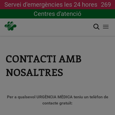
Servei d'emergències les 24 hores
269
Centres d'atenció
Cerca
Togg
navi
Vés
al
contingut
CONTACTI AMB
NOSALTRES
Per a qualsevol URGÈNCIA MÈDICA teniu un telèfon de
contacte gratuït: