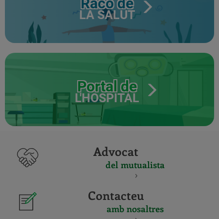
Racó de
LA SALUT
Portal de
L'HOSPITAL
Advocat
del mutualista
Contacteu
amb nosaltres