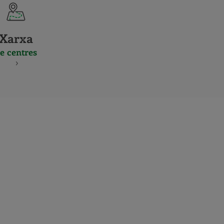
Xarxa
e centres
S
NES