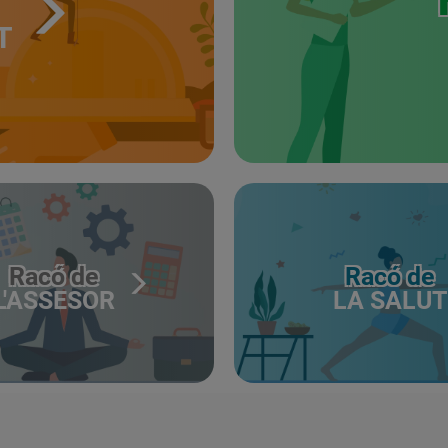
T
Racó de
Racó de
L'ASSESOR
LA SALUT