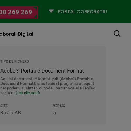
Selecciona
00 269 269
un
perfil
Cerca
aboral-Digital
TIPO DE FICHERO
Adobe® Portable Document Format
Aquest document té format
.pdf (Adobe® Portable
Document Format)
; si no teniu el programa adequat
per poder visualitzar-lo, podeu baixar-vos-el a l’enllaç
següent
(feu clic aquí)
SIZE
VERSIÓ
367.9 KB
5