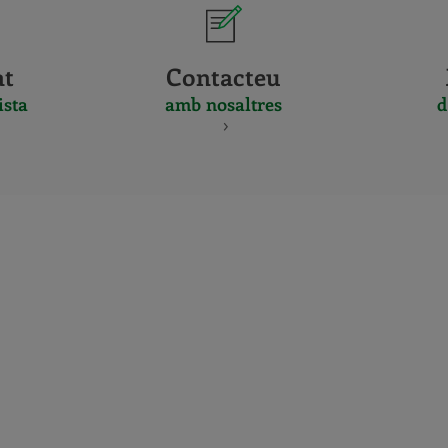
at
Contacteu
ista
amb nosaltres
d
CERTIFICADO
Y
ACREDITACIO