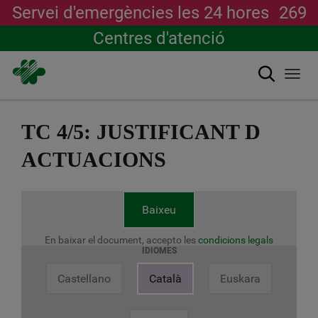
Servei d'emergències les 24 hores
269
Centres d'atenció
Cerca
Togg
navi
Vés
al
TC 4/5: JUSTIFICANT D
contingut
ACTUACIONS
Baixeu
En baixar el document, accepto les
condicions legals
IDIOMES
Castellano
Català
Euskara