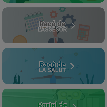
Racó de
L'ASSESOR
Racó de
LA SALUT
Portal de