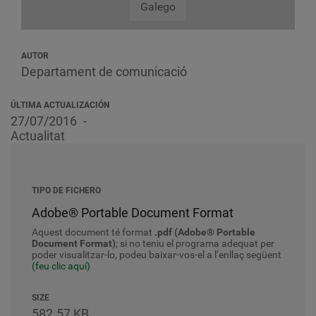
Galego
AUTOR
Departament de comunicació
ÚLTIMA ACTUALIZACIÓN
27/07/2016
Actualitat
TIPO DE FICHERO
Adobe® Portable Document Format
Aquest document té format
.pdf (Adobe® Portable
Document Format)
; si no teniu el programa adequat per
poder visualitzar-lo, podeu baixar-vos-el a l’enllaç següent
(feu clic aquí)
SIZE
582.57 KB