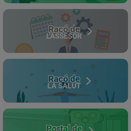
Racó de
L'ASSESOR
Racó de
LA SALUT
Portal de