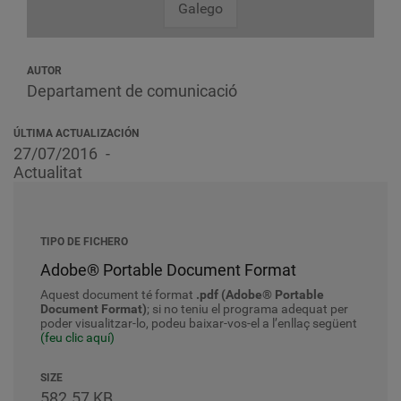
Galego
AUTOR
Departament de comunicació
ÚLTIMA ACTUALIZACIÓN
27/07/2016
Actualitat
TIPO DE FICHERO
Adobe® Portable Document Format
Aquest document té format
.pdf (Adobe® Portable
Document Format)
; si no teniu el programa adequat per
poder visualitzar-lo, podeu baixar-vos-el a l’enllaç següent
(feu clic aquí)
SIZE
582.57 KB