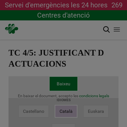
Servei d'emergències les 24 hores
269
Centres d'atenció
Cerca
Togg
navi
Vés
al
TC 4/5: JUSTIFICANT D
contingut
ACTUACIONS
Baixeu
En baixar el document, accepto les
condicions legals
IDIOMES
Castellano
Català
Euskara