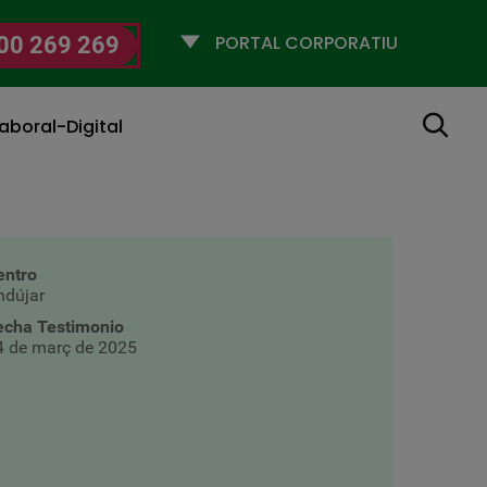
Selecciona
00 269 269
un
perfil
Cerca
aboral-Digital
entro
ndújar
echa Testimonio
4 de març de 2025