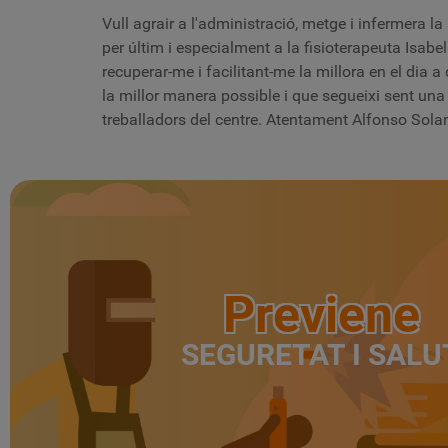
Vull agrair a l'administració, metge i infermera la 
per últim i especialment a la fisioterapeuta Isabe
recuperar-me i facilitant-me la millora en el dia a
la millor manera possible i que segueixi sent una 
treballadors del centre. Atentament Alfonso Sola
Previene
SEGURETAT I SALU