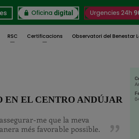
Oficina
Urgencies 24h
res
digital
9
RSC
Certificacions
Observatori del Benestar L
C
A
F
 EN EL CENTRO ANDÚJAR
0
r assegurar-me que la meva
manera més favorable possible.