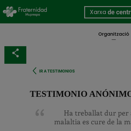
Xarxa
de cent
Organització
Vés
al
Comparteix
contingut
IR A TESTIMONIOS
TESTIMONIO ANÓNIMO
Ha treballat dur pe
malaltia es cure de la 