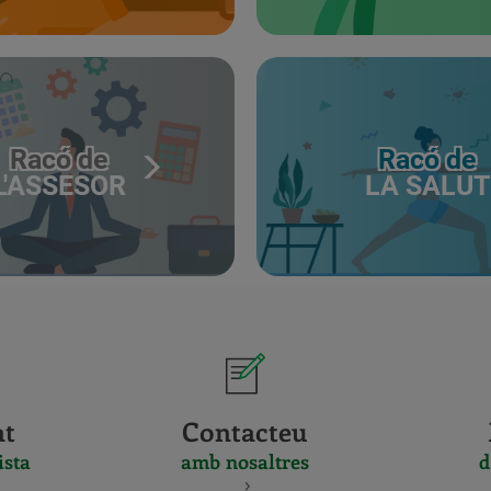
Racó de
Racó de
L'ASSESOR
LA SALUT
at
Contacteu
ista
amb nosaltres
d