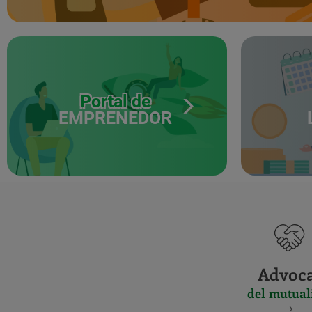
Portal de
EMPRENEDOR
Advoc
del mutual