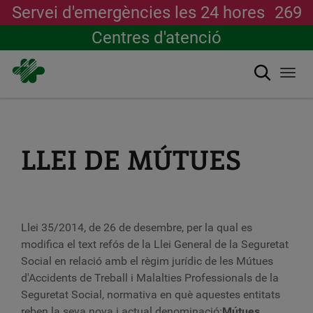
Servei d'emergències les 24 hores
269
Centres d'atenció
Cerca
Togg
navi
Vés
al
contingut
LLEI DE MÚTUES
Llei 35/2014, de 26 de desembre, per la qual es
modifica el text refós de la Llei General de la
Seguretat
Social
en relació amb el règim jurídic de les Mútues
d'Accidents de Treball i Malalties Professionals de la
Seguretat Social
, normativa en què aquestes entitats
reben la seva nova i actual denominació:
Mútues