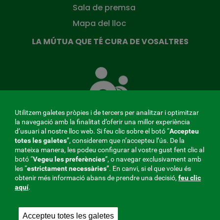
Sala de premsa
Mapa del lloc
LA MÚTUA QUE TÉ CURA DE VOSALTRES
La
Mútua
que
té
cura
Utilitzem galetes pròpies i de tercers per analitzar i optimitzar
de
la navegació amb la finalitat d’oferir una millor experiència
tu
d’usuari al nostre lloc web. Si feu clic sobre el botó “
Accepteu
totes les galetes
”, considerem que n’accepteu l’ús. De la
mateixa manera, les podeu configurar al vostre gust fent clic al
MENÚ
botó “
Vegeu les preferències
”, o navegar exclusivament amb
les “
estrictament
necessàries
”. En canvi, si el que voleu és
REDES
obtenir més informació abans de prendre una decisió,
feu clic
aquí
.
SOCIALES
Perfil del contractant
|
Cookies
|
Avís legal
|
Privacitat
V20
Accepteu totes les galetes