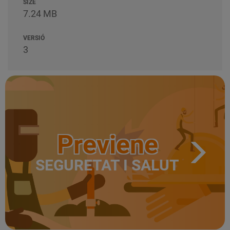
SIZE
7.24 MB
VERSIÓ
3
Previene
SEGURETAT I SALUT