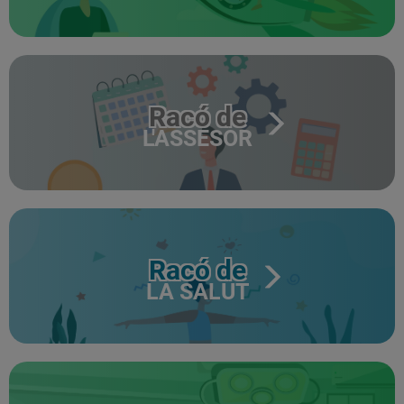
Racó de
L'ASSESOR
Racó de
LA SALUT