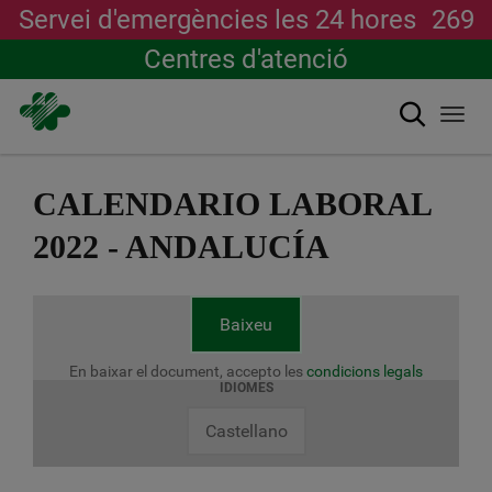
Servei d'emergències les 24 hores
269
Centres d'atenció
Cerca
Togg
navi
Vés
al
CALENDARIO LABORAL
contingut
2022 - ANDALUCÍA
Baixeu
En baixar el document, accepto les
condicions legals
IDIOMES
Castellano