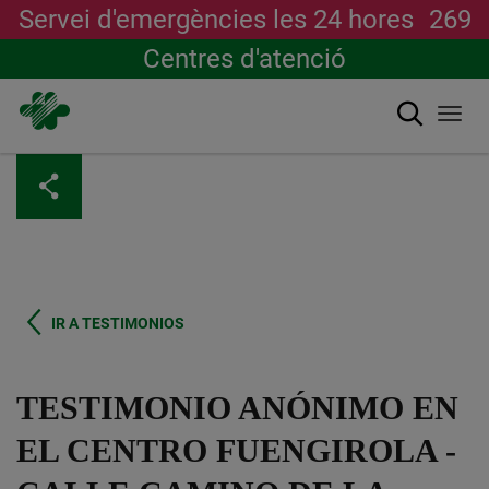
Servei d'emergències les 24 hores
269
Centres d'atenció
Cerca
Togg
navi
Vés
al
contingut
IR A TESTIMONIOS
TESTIMONIO ANÓNIMO EN
EL CENTRO FUENGIROLA -