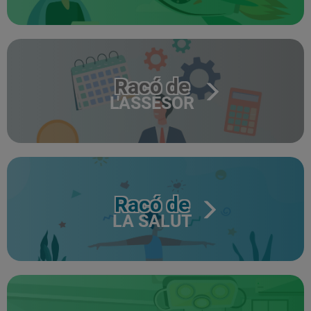
Racó de
L'ASSESOR
Racó de
LA SALUT