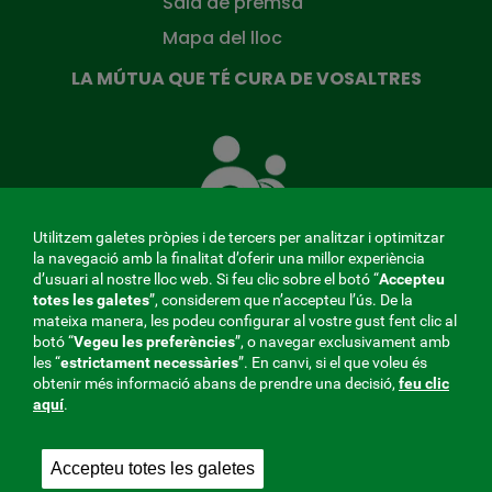
Sala de premsa
Mapa del lloc
LA MÚTUA QUE TÉ CURA DE VOSALTRES
La
Mútua
que
té
cura
Utilitzem galetes pròpies i de tercers per analitzar i optimitzar
de
la navegació amb la finalitat d’oferir una millor experiència
tu
d’usuari al nostre lloc web. Si feu clic sobre el botó “
Accepteu
totes les galetes
”, considerem que n’accepteu l’ús. De la
mateixa manera, les podeu configurar al vostre gust fent clic al
MENÚ
botó “
Vegeu les preferències
”, o navegar exclusivament amb
les “
estrictament
necessàries
”. En canvi, si el que voleu és
REDES
obtenir més informació abans de prendre una decisió,
feu clic
aquí
.
SOCIALES
Perfil del contractant
|
Cookies
|
Avís legal
|
Privacitat
V20
Accepteu totes les galetes
Mútua col·laboradora amb la Seguretat Social, 275.