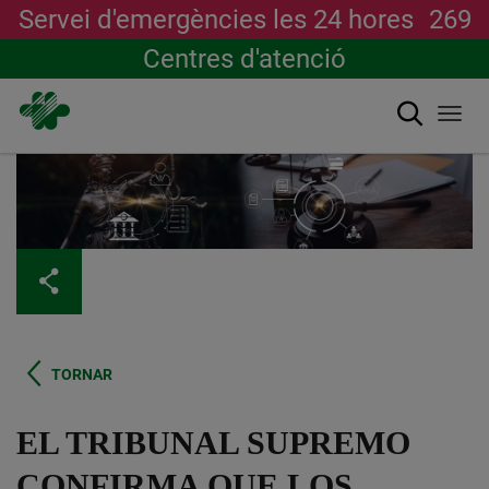
Servei d'emergències les 24 hores
269
Centres d'atenció
Cerca
Togg
navi
Vés
al
contingut
TORNAR
EL TRIBUNAL SUPREMO
CONFIRMA QUE LOS