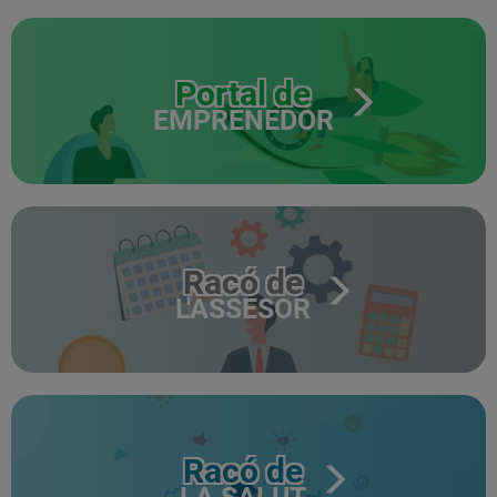
Portal de
EMPRENEDOR
Racó de
L'ASSESOR
Racó de