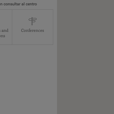
n consultar al centro
s and
Conferences
ons