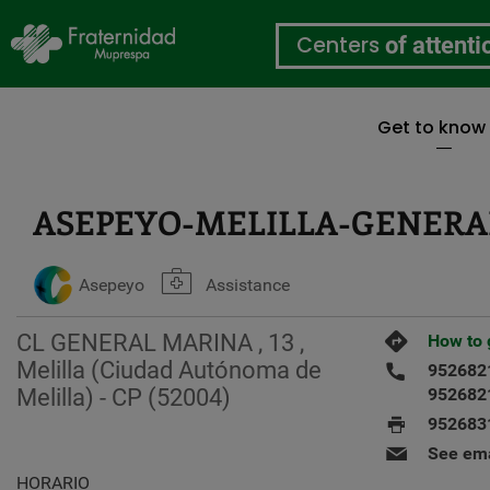
Centers
of attenti
Get to know
Skip
to
main
ASEPEYO-MELILLA-GENERA
content
Asepeyo
Assistance
CL GENERAL MARINA , 13 ,
How to 
Melilla (Ciudad Autónoma de
952682
Melilla) - CP (52004)
952682
952683
See ema
HORARIO