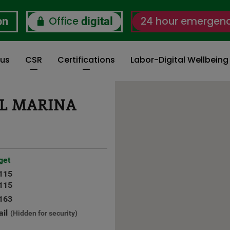
Office
24 hour emergen
on
digital
 us
CSR
Certifications
Labor-Digital Wellbein
L MARINA
get
115
115
163
il
(Hidden for security)