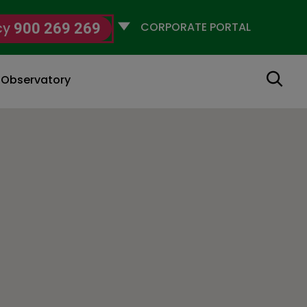
Selecciona
cy
900 269 269
un
perfil
Search
g Observatory