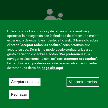
La
Mutua
que
cuida
de
Utilizamos cookies propias y de terceros para analizar y
ti
optimizar la navegación con la finalidad de ofrecer una mejor
experiencia de usuario en nuestro sitio web. Si hace clic sobre
el botón “
Aceptar todas las cookies
” consideramos que
acepta su uso. Del mismo modo puede configurarlas a su
MENÚ
gusto haciendo clic sobre el botón ”
Ver preferencias
”, o
navegar exclusivamente con las
"estrictamente
necesarias
”.
REDES
En cambio, si lo que desea es obtener más información antes
de tomar una decisión,
haga clic aquí
.
SOCIALES
Perfil de contratante
|
Cookies
|
Aviso legal
|
Privacidad
V20
Aceptar cookies
Ver preferencias
Mutua Colaboradora con la Seguridad Social, 275.
Fraternidad-Muprespa 2026
Rechazar
Guardar
Castellano