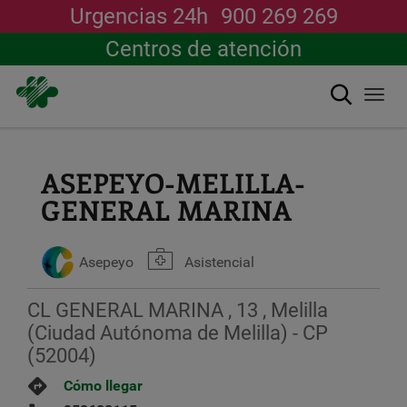
Urgencias 24h
900 269 269
Centros de atención
Buscar
Togg
navi
Pasar
al
contenido
ASEPEYO-MELILLA-
principal
GENERAL MARINA
Asepeyo
Asistencial
CL GENERAL MARINA , 13 , Melilla
(Ciudad Autónoma de Melilla) - CP
(52004)
Cómo llegar