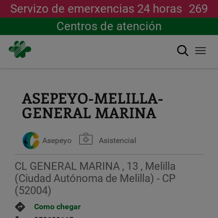
Servizo de emerxencias 24 horas
269
Centros de atención
Buscar
Togg
navi
Ir
o
contido
ASEPEYO-MELILLA-
principal
GENERAL MARINA
Asepeyo
Asistencial
CL GENERAL MARINA , 13 , Melilla
(Ciudad Autónoma de Melilla) - CP
(52004)
Como chegar