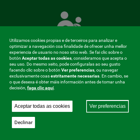
A
Mutua
que
te
coida
Utilizamos cookies propias e de terceiros para analizar e
optimizar a navegación coa finalidade de ofrecer unha mellor
experiencia de usuario no noso sitio web. Se fai clic sobre o
botón
Aceptar todas as cookies
, consideramos que acepta o
seu uso. Do mesmo xeito, pode configuralas ao seu gusto
MENÚ
facendo clic sobre o botón
Ver preferencias
, ou navegar
exclusivamente coas
estritamente
necesarias
. En cambio, se
REDES
o que desexa é obter máis información antes de tomar unha
decisión,
faga clic aquí
.
SOCIALES
Perfil do contratante
|
Cookies
|
Aviso legal
|
Privacidade
V20
Aceptar todas as cookies
Ver preferencias
Mutua Colaboradora coa Seguridade Social, 275.
Fraternidad-Muprespa 2026
Declinar
Gardar
Galego