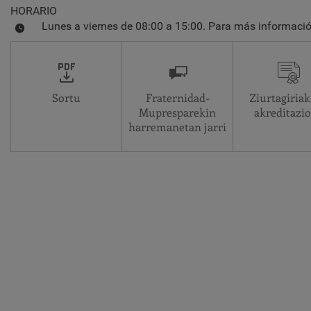
HORARIO
Lunes a viernes de 08:00 a 15:00. Para más informació
Sortu
Fraternidad-
Ziurtagiriak
Mupresparekin
akreditazi
harremanetan jarri