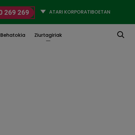
Selecciona
0 269 269
un
perfil
Bilatu
 Behatokia
Ziurtagiriak