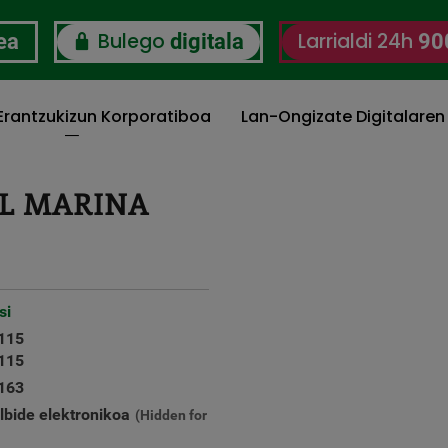
Bulego
Larrialdi 24h
ea
digitala
90
 Erantzukizun Korporatiboa
Lan-Ongizate Digitalaren
L MARINA
si
115
115
163
elbide elektronikoa
(Hidden for