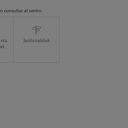
n consultar al centro
 eta
Jardunaldiak
oak