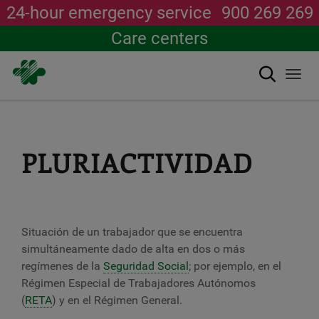
24-hour emergency service
900 269 269
Care centers
Search
Togg
navi
Skip
to
main
content
PLURIACTIVIDAD
Situación de un trabajador que se encuentra
simultáneamente dado de alta en dos o más
regímenes de la
Seguridad Social
; por ejemplo, en el
Régimen Especial de Trabajadores Autónomos
(
RETA
) y en el Régimen General.