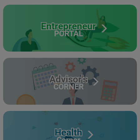
Entrepreneur
PORTAL
Advisor's
CORNER
Health
Corner