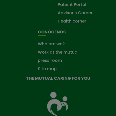
Patient Portal
Advisor's Corner
Health corner
CONÓCENOS
Who are we?
Work at the mutual
press room
Site map
THE MUTUAL CARING FOR YOU
The
Mutual
Fund
that
takes