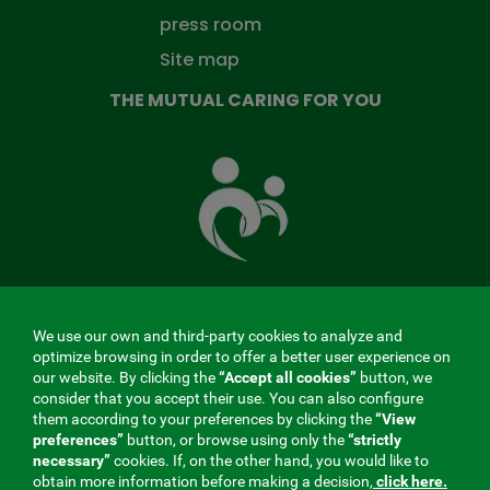
press room
Site map
THE MUTUAL CARING FOR YOU
The
Mutual
Fund
that
takes
care
of
you
We use our own and third-party cookies to analyze and
MENÚ
optimize browsing in order to offer a better user experience on
our website. By clicking the
“Accept all cookies”
button, we
REDES
consider that you accept their use. You can also configure
them according to your preferences by clicking the
“View
SOCIALES
preferences”
button, or browse using only the
“strictly
Contractor profile
|
Cookies
|
Legal notice
|
Privacy
necessary”
cookies. If, on the other hand, you would like to
V20
obtain more information before making a decision,
click here.