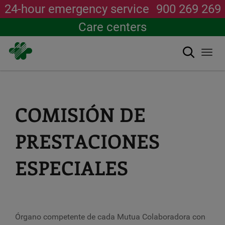
24-hour emergency service
900 269 269
Care centers
Search
Togg
navi
Skip
to
main
content
COMISIÓN DE
PRESTACIONES
ESPECIALES
Órgano competente de cada Mutua Colaboradora con