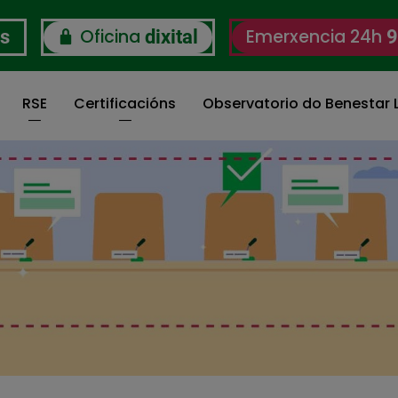
Oficina
Emerxencia 24h
os
dixital
9
RSE
Certificacións
Observatorio do Benestar L