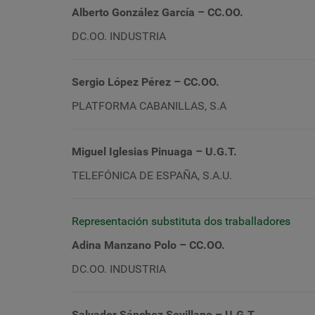
Alberto González García – CC.OO.
DC
.OO. INDUSTRIA
Sergio López Pérez
– CC.OO.
PLATFORMA CABANILLAS, S.A
Miguel Iglesias Pinuaga – U.G.T.
TELEFÓNICA DE ESPAÑA, S.A.U.
Representación substituta dos traballadores
Adina Manzano Polo – CC.OO.
DC
.OO. INDUSTRIA
Salvador Sánchez Sevillano – U.G.T.