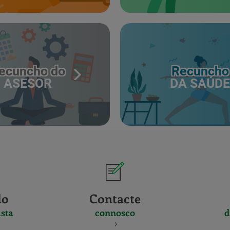
ecuncho do
Recuncho
ASESOR
DA SAÚDE
do
Contacte
sta
connosco
d