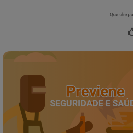
Que che pa
Previene
SEGURIDADE E SAÚ