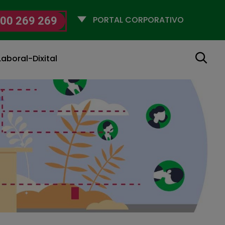
Selecciona
00 269 269
un
perfil
Buscar
aboral-Dixital