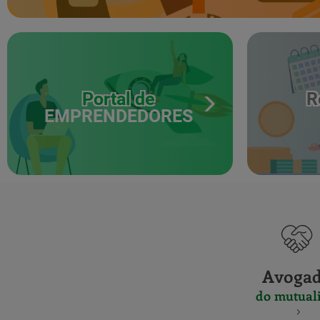
Portal de
R
EMPRENDEDORES
Avoga
do mutuali