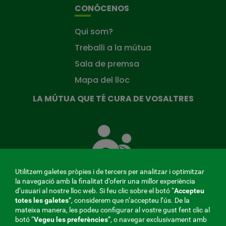
CONÓCENOS
Qui som?
Treballi a la mútua
Sala de premsa
Mapa del lloc
LA MÚTUA QUE TÉ CURA DE VOSALTRES
La
Mútua
que
té
cura
Utilitzem galetes pròpies i de tercers per analitzar i optimitzar
de
la navegació amb la finalitat d’oferir una millor experiència
tu
d’usuari al nostre lloc web. Si feu clic sobre el botó “
Accepteu
totes les galetes
”, considerem que n’accepteu l’ús. De la
mateixa manera, les podeu configurar al vostre gust fent clic al
MENÚ
botó “
Vegeu les preferències
”, o navegar exclusivament amb