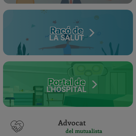
Racó de
LA SALUT
Portal de
L'HOSPITAL
Advocat
del mutualista