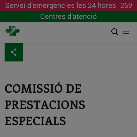
Servei d'emergències les 24 hores
269
Centres d'atenció
Cerca
Togg
navi
Vés
al
contingut
COMISSIÓ DE
PRESTACIONS
ESPECIALS