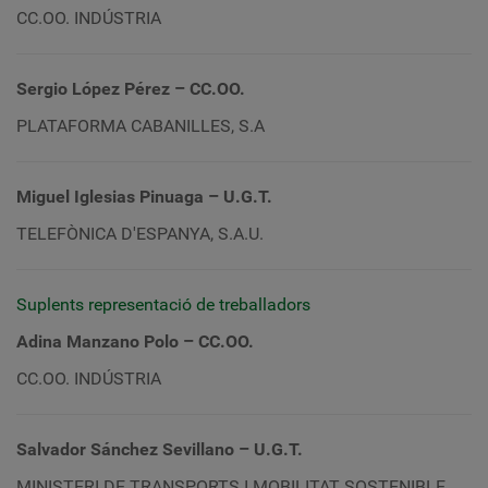
CC
.OO. INDÚSTRIA
Sergio López Pérez
– CC.OO.
PLATAFORMA CABANILLES, S.A
Miguel Iglesias Pinuaga – U.G.T.
TELEFÒNICA D'ESPANYA, S.A.U.
Suplents representació de treballadors
Adina Manzano Polo – CC.OO.
CC
.OO. INDÚSTRIA
Salvador Sánchez Sevillano – U.G.T.
MINISTERI DE TRANSPORTS I MOBILITAT SOSTENIBLE