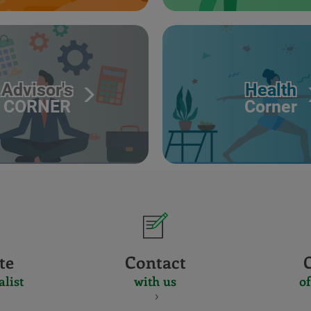
Advisor's
Health
CORNER
Corner
te
Contact
alist
with us
of