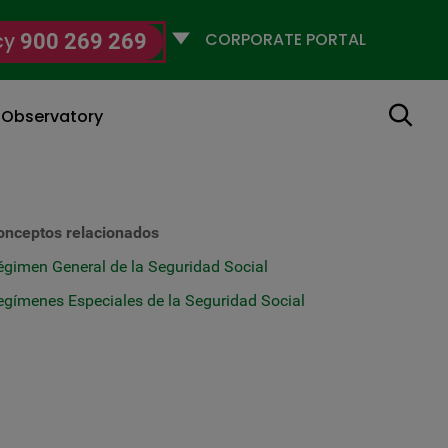
Selecciona
cy
900 269 269
un
perfil
Search
g Observatory
onceptos relacionados
égimen General de la Seguridad Social
egímenes Especiales de la Seguridad Social