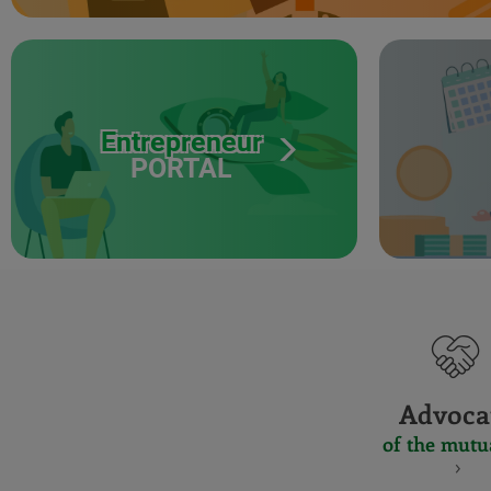
Entrepreneur
PORTAL
Advoca
of the mutu