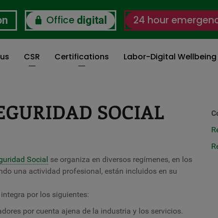
Office
24 hour emergen
on
digital
 us
CSR
Certifications
Labor-Digital Wellbein
EGURIDAD SOCIAL
C
R
R
guridad Social
se organiza en diversos regímenes, en los
ndo una actividad profesional, están incluidos en su
integra por los siguientes:
ores por cuenta ajena de la industria y los servicios.