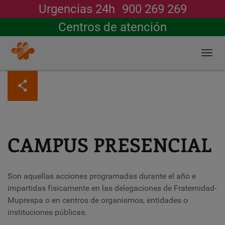
Urgencias 24h
900 269 269
Buscar
Centros de atención
Togg
navi
Pasar
al
contenido
principal
CAMPUS PRESENCIAL
Son aquellas a
cciones programadas durante el año e
impartidas físicamente en las delegaciones de Fraternidad-
Muprespa o en centros de organismos, entidades o
instituciones públicas.