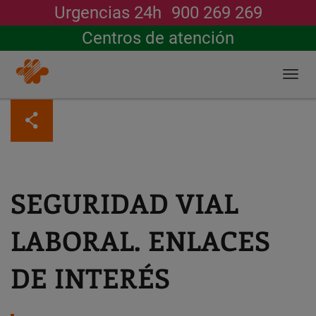
Urgencias 24h
900 269 269
Buscar
Centros de atención
Togg
navi
Pasar
al
contenido
principal
SEGURIDAD VIAL
LABORAL. ENLACES
DE INTERÉS