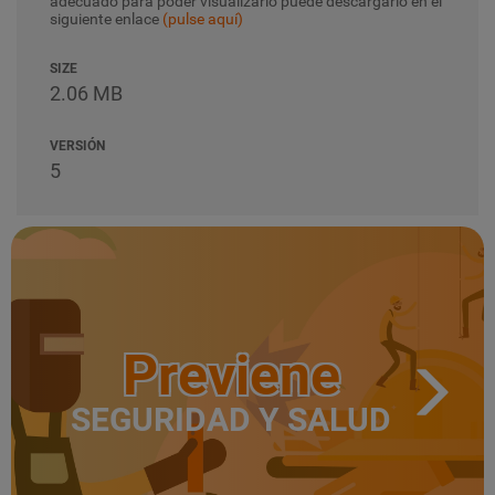
adecuado para poder visualizarlo puede descargarlo en el
siguiente enlace
(pulse aquí)
SIZE
2.06 MB
VERSIÓN
5
Previene
SEGURIDAD Y SALUD