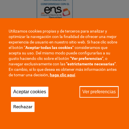
Utilizamos cookies propias y de terceros para analizar y
❮
optimizar la navegación con la finalidad de ofrecer una mejor
❯
experiencia de usuario en nuestro sitio web. Si hace clic sobre
el botón “
Aceptar todas las cookies
” consideramos que
acepta su uso. Del mismo modo puede configurarlas a su
gusto haciendo clic sobre el botón ”
Ver preferencias
”, o
navegar exclusivamente con las
"estrictamente
necesarias
”.
En cambio, si lo que desea es obtener más información antes
de tomar una decisión,
haga clic aquí
.
Trabaje en la mutua
Perfil del contratante
Aceptar cookies
Ver preferencias
Privacidad
Cookies
Aviso Legal
Mapa del sitio
Rechazar
Sala de Prensa