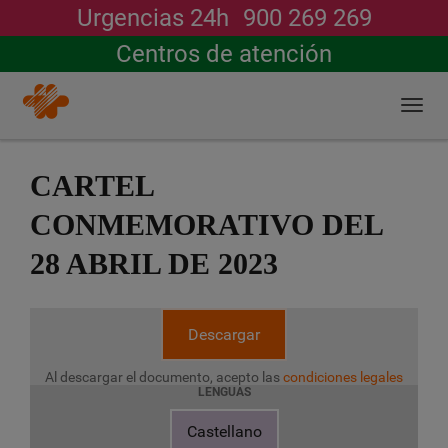
Urgencias 24h
900 269 269
Buscar
Centros de atención
Togg
navi
Pasar
al
CARTEL
contenido
principal
CONMEMORATIVO DEL
28 ABRIL DE 2023
Descargar
Al descargar el documento, acepto las
condiciones legales
LENGUAS
Castellano