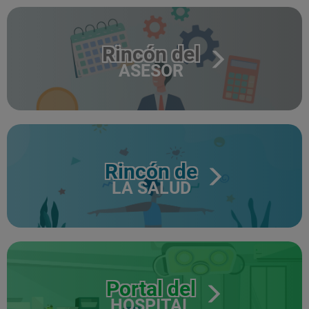
Rincón del
ASESOR
Rincón de
LA SALUD
Portal del
HOSPITAL