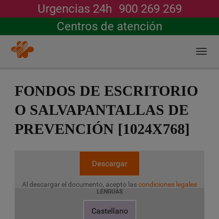
Urgencias 24h
900 269 269
Buscar
Centros de atención
Togg
navi
Pasar
al
FONDOS DE ESCRITORIO
contenido
principal
O SALVAPANTALLAS DE
PREVENCIÓN [1024X768]
Descargar
Al descargar el documento, acepto las
condiciones legales
LENGUAS
Castellano