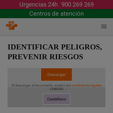
Urgencias 24h
900 269 269
Buscar
Centros de atención
Togg
navi
Pasar
al
IDENTIFICAR PELIGROS,
contenido
principal
PREVENIR RIESGOS
Descargar
Al descargar el documento, acepto las
condiciones legales
LENGUAS
Castellano