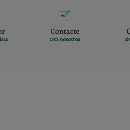
or
Contacte
ista
con nosotros
d
CERTIFICADO
Y
ACREDITACIO