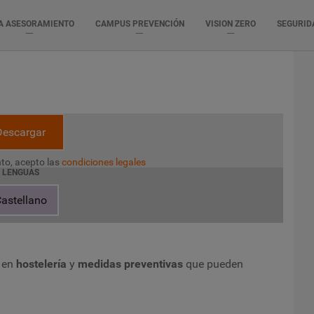
A ASESORAMIENTO
CAMPUS PREVENCIÓN
VISION ZERO
SEGURID
Descargar
to, acepto las
condiciones legales
LENGUAS
astellano
s en
hostelería
y
medidas preventivas
que pueden