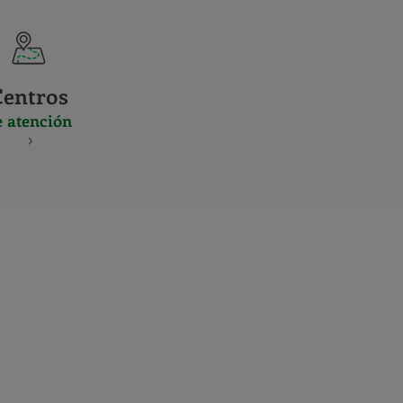
Centros
e atención
S
NES