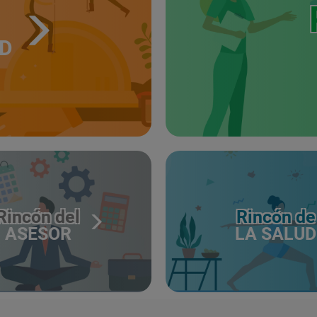
UD
Rincón del
Rincón de
ASESOR
LA SALUD