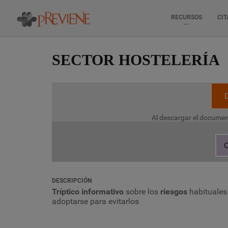
RECURSOS
CIT
Pasar
al
SECTOR HOSTELERÍA
contenido
principal
Al descargar el documen
C
DESCRIPCIÓN
Tríptico informativo
sobre los
riesgos
habituale
adoptarse para evitarlos