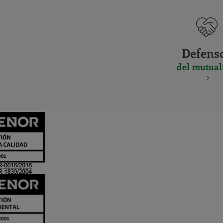
Defens
del mutual