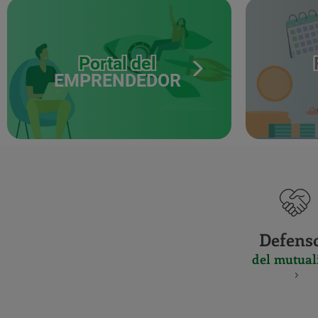
Portal del
EMPRENDEDOR
Defens
del mutual