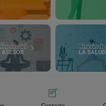
Rincón del
Rincón de
ASESOR
LA SALUD
or
Contacte