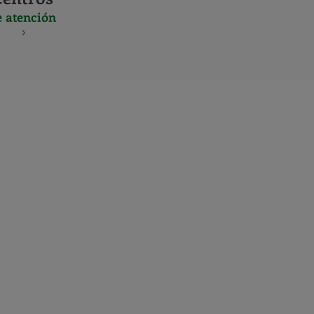
e atención
S
NES