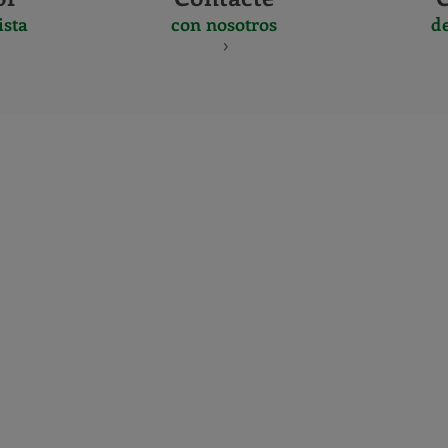
ista
con nosotros
d
CERTIFICADO
Y
ACREDITACIO