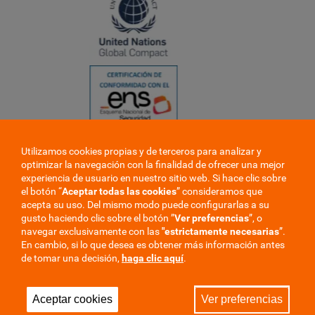
Utilizamos cookies propias y de terceros para analizar y
❮
optimizar la navegación con la finalidad de ofrecer una mejor
❯
experiencia de usuario en nuestro sitio web. Si hace clic sobre
el botón “
Aceptar todas las cookies
” consideramos que
acepta su uso. Del mismo modo puede configurarlas a su
gusto haciendo clic sobre el botón ”
Ver preferencias
”, o
navegar exclusivamente con las
"estrictamente
necesarias
”.
En cambio, si lo que desea es obtener más información antes
de tomar una decisión,
haga clic aquí
.
Trabaje en la mutua
Perfil del contratante
Aceptar cookies
Ver preferencias
Privacidad
Cookies