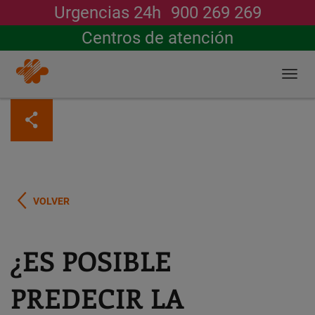
Urgencias 24h
900 269 269
Buscar
Centros de atención
Togg
navi
Pasar
al
contenido
principal
VOLVER
¿ES POSIBLE
PREDECIR LA